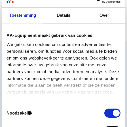
bekende klanten)
Toestemming
Details
Over
Account aanmaken
AA-Equipment maakt gebruik van cookies
We gebruiken cookies om content en advertenties te
personaliseren, om functies voor social media te bieden
en om ons websiteverkeer te analyseren. Ook delen we
informatie over uw gebruik van onze site met onze
partners voor social media, adverteren en analyse. Deze
partners kunnen deze gegevens combineren met andere
AA-Equipment Support
informatie die u aan ze heeft verstrekt of die ze hebben
verzameld op basis van uw gebruik van hun services.
1e Tussendijk 17
5705 CG Helmond
Toestemmingsselectie
T: +31 (0) 492 525 717
Noodzakelijk
E: info@aa-equipment.nl