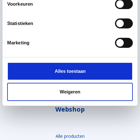
Voorkeuren
Links
Statistieken
Nieuws
Marketing
Downloads
Aanmelden nieuwsbrief
Algemene voorwaarden
Alles toestaan
Cookie instellingen
Privacyverklaring
Cookieverklaring
Weigeren
Webshop
Alle producten