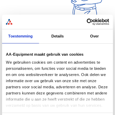
Toestemming
Details
Over
Specificaties
Omschrijving
AA-Equipment maakt gebruik van cookies
Omschrijving
We gebruiken cookies om content en advertenties te
Set bestaande uit 2 pads. De pads kunnen op de
personaliseren, om functies voor social media te bieden
brug blijven liggen, zodat het voertuig op de platen
en om ons websiteverkeer te analyseren. Ook delen we
kan rijden.
informatie over uw gebruik van onze site met onze
Oliebestendig
partners voor social media, adverteren en analyse. Deze
partners kunnen deze gegevens combineren met andere
Bestand tegen een druk van 10 ton
informatie die u aan ze heeft verstrekt of die ze hebben
verzameld op basis van uw gebruik van hun services.
Merken: universeel