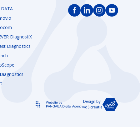
LDATA
movio
tocom
EVER DiagnostiX
test Diagnostics
unch
coScope
Diagnostics
O
Design by
vdS creatie