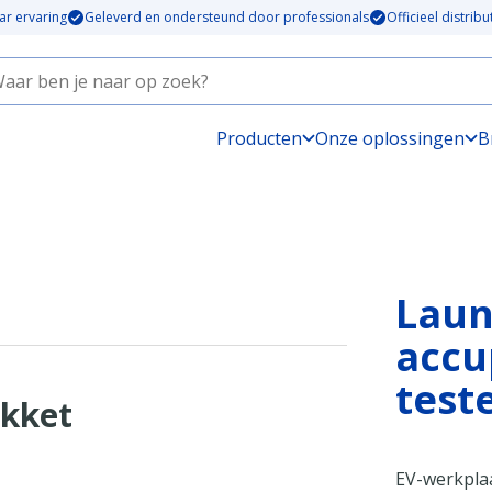
ar ervaring
Geleverd en ondersteund door professionals
Officieel distrib
Producten
Onze oplossingen
B
Laun
accu
test
akket
EV-werkplaa