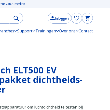
uteur van A-merken
Inloggen
ranches
Support
Trainingen
Over ons
Contact
ch ELT500 EV
pakket dichtheids­
er
tsapparatuur om luchtdichtheid te testen bij