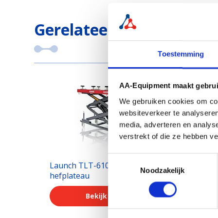
Gerelateerde producten
Toestemming
AA-Equipment maakt gebrui
We gebruiken cookies om cont
websiteverkeer te analyseren
media, adverteren en analys
verstrekt of die ze hebben v
Toestemmingsselectie
Launch TLT-610 EV accu
Lau
Noodzakelijk
hefplateau
Bekijk product