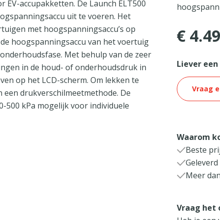
oor EV-accupakketten. De Launch ELT500
hoogspanni
ogspanningsaccu uit te voeren. Het
ertuigen met hoogspanningsaccu’s op
€ 4.4
in de hoogspanningsaccu van het voertuig
e onderhoudsfase. Met behulp van de zeer
Liever een
ingen in de houd- of onderhoudsdruk in
ven op het LCD-scherm. Om lekken te
Vraag e
an een drukverschilmeetmethode. De
0-500 kPa mogelijk voor individuele
Waarom ko
Beste pri
Geleverd
Meer dan
Vraag het 