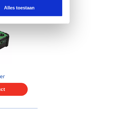
Alles toestaan
ter
uct