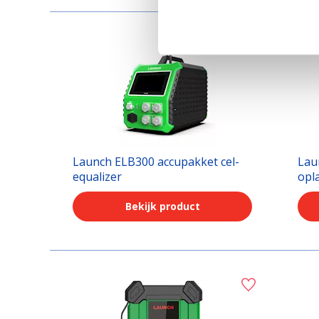
Launch ELB300 accupakket cel-
Lau
equalizer
opl
Bekijk product