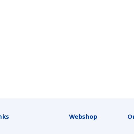
nks
Webshop
O