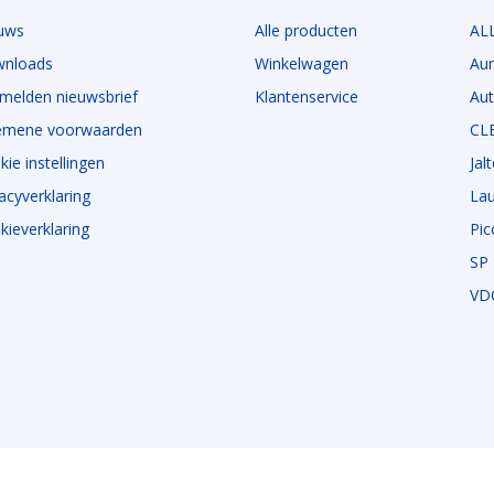
uws
Alle producten
AL
nloads
Winkelwagen
Au
melden nieuwsbrief
Klantenservice
Au
emene voorwaarden
CL
ie instellingen
Jal
acyverklaring
La
kieverklaring
Pi
SP 
VD