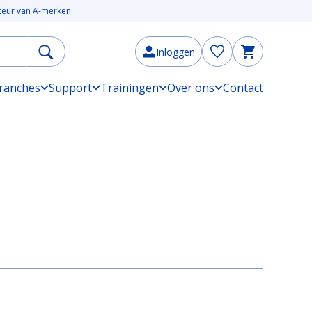
uteur van A-merken
Inloggen
ranches
Support
Trainingen
Over ons
Contact