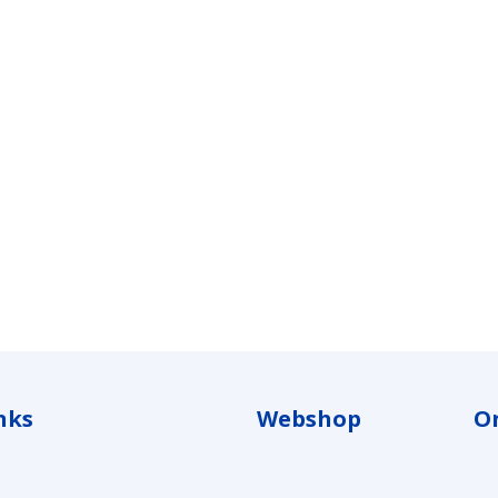
nks
Webshop
O