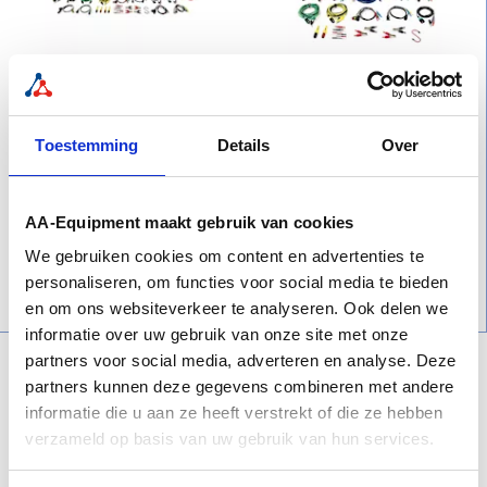
PicoScope Off-
PicoScope Off-
Highway Elite kit in
Highway Entry kit in
koffer
koffer
Toestemming
Details
Over
€ 7.193,00
€ 2.993,00
Prijs
Prijs
AA-Equipment maakt gebruik van cookies
Bekijk product
Bekijk product
We gebruiken cookies om content en advertenties te
personaliseren, om functies voor social media te bieden
en om ons websiteverkeer te analyseren. Ook delen we
informatie over uw gebruik van onze site met onze
partners voor social media, adverteren en analyse. Deze
partners kunnen deze gegevens combineren met andere
informatie die u aan ze heeft verstrekt of die ze hebben
verzameld op basis van uw gebruik van hun services.