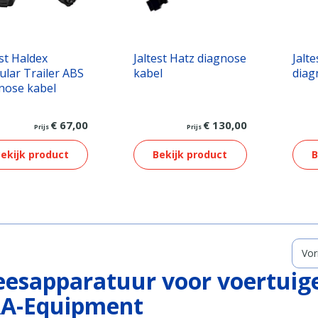
est Haldex
Jaltest Hatz diagnose
Jalt
lar Trailer ABS
kabel
diag
nose kabel
€ 67,00
€ 130,00
Prijs
Prijs
ekijk product
Bekijk product
B
Vor
eesapparatuur voor voertuige
 AA-Equipment