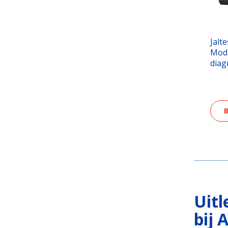
Jalt
Modu
diag
B
Uitl
bij