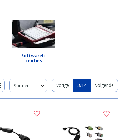
Softwa­re­li­
centies
Vorige
3
/14
Volgende