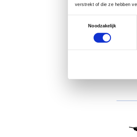
verstrekt of die ze hebben v
Toestemmingsselectie
Jalt
Noodzakelijk
diag
SGW
conn
B