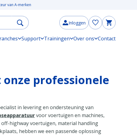
uteur van A-merken
Inloggen
ranches
Support
Trainingen
Over ons
Contact
t onze professionele
ecialist in levering en ondersteuning van
oseapparatuur
voor voertuigen en machines,
 off-highway voertuigen, material handling
rkplaats, hebben we een passende oplossing