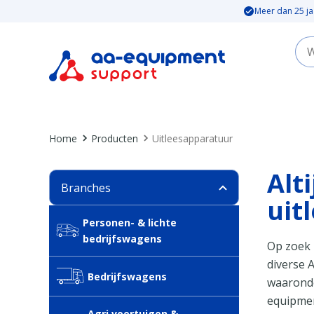
Meer dan 25 ja
Home
Producten
Uitleesapparatuur
Alt
Branches
uitl
Personen- & lichte
bedrijfswagens
Op zoek 
diverse 
Bedrijfswagens
waaronde
equipmen
Agri voertuigen &