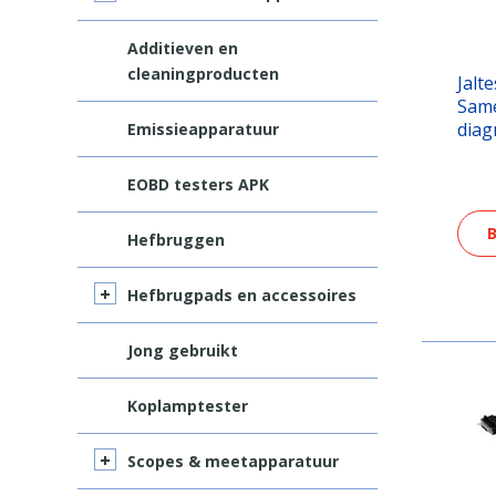
Additieven en
cleaningproducten
Jalt
Same
diag
Emissieapparatuur
EOBD testers APK
B
Hefbruggen
Hefbrugpads en accessoires
Jong gebruikt
Koplamptester
Scopes & meetapparatuur