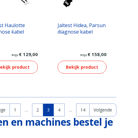
est Haulotte
Jaltest Hidea, Parsun
nose kabel
diagnose kabel
€ 129,00
€ 158,00
Prijs
Prijs
ekijk product
Bekijk product
ige
1
…
2
3
4
…
14
Volgende
n en machines bestel je