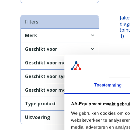
Jalt
Filters
diag
(pin
Merk
1)
Geschikt voor
Geschikt voor merk
B
Geschikt voor systeem
Toestemming
Geschikt voor model
Type product
AA-Equipment maakt gebrui
We gebruiken cookies om cont
Uitvoering
websiteverkeer te analyseren
media, adverteren en analys