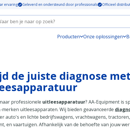
ar ervaring
Geleverd en ondersteund door professionals
Officieel distrib
Producten
Onze oplossingen
B
ijd de juiste diagnose me
ees­ap­pa­ratuur
naar professionele
uitleesapparatuur
? AA-Equipment is sp
A-merken uitleesapparaten. Wij bieden geavanceerde
diagn
r auto's en lichte bedrijfswagens, vrachtwagens, tractoren,
t, en vaartuigen. Afhankelijk van de behoefte van jouw we