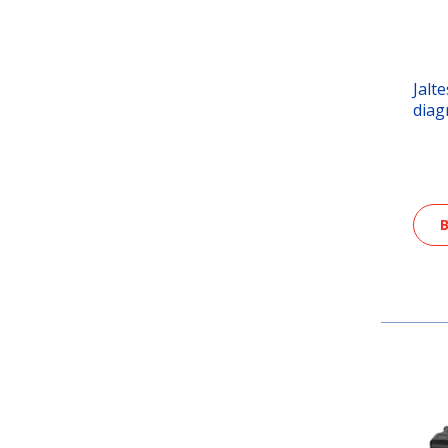
Jalt
diag
B