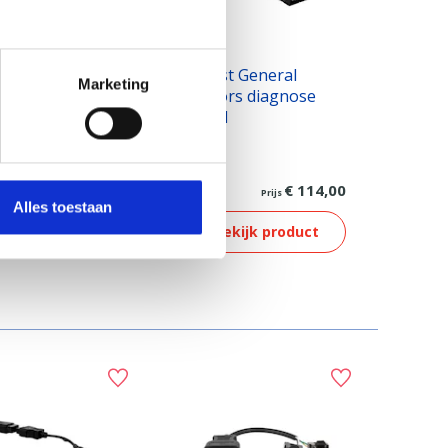
st Fendt
Jaltest General
Marketing
nose kabel V9
Motors diagnose
kabel
€ 88,00
€ 114,00
Prijs
Prijs
Alles toestaan
ekijk product
Bekijk product