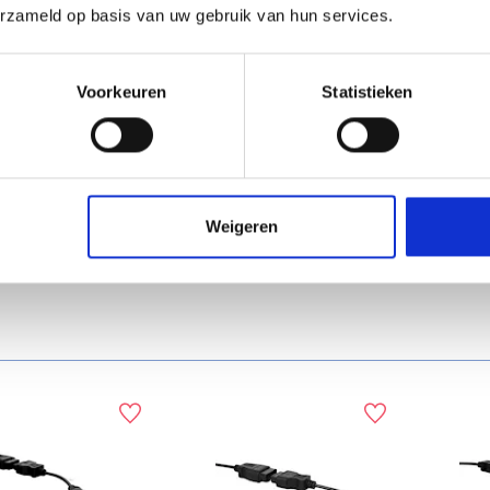
erzameld op basis van uw gebruik van hun services.
est FIAT
Jaltest FPT-Deutz
Jalte
Voorkeuren
Statistieken
nosekabel –
diagnose kabel
diag
 Module
ector
€ 147,00
€ 132,00
Prijs
Prijs
Weigeren
ekijk product
Bekijk product
B